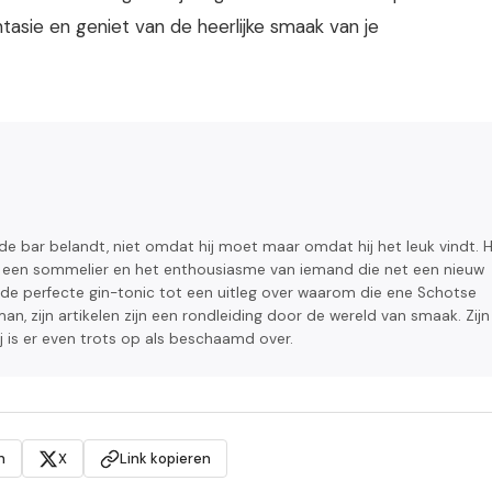
ntasie en geniet van de heerlijke smaak van je
de bar belandt, niet omdat hij moet maar omdat hij het leuk vindt. H
an een sommelier en het enthousiasme van iemand die net een nieuw
n de perfecte gin-tonic tot een uitleg over waarom die ene Schotse
n, zijn artikelen zijn een rondleiding door de wereld van smaak. Zijn
j is er even trots op als beschaamd over.
n
X
Link kopieren