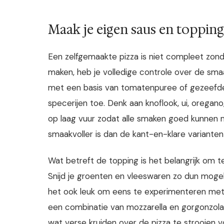
Maak je eigen saus en toppin
Een zelfgemaakte pizza is niet compleet zonde
maken, heb je volledige controle over de sma
met een basis van tomatenpuree of gezeefde
specerijen toe. Denk aan knoflook, ui, oregano
op laag vuur zodat alle smaken goed kunnen 
smaakvoller is dan de kant-en-klare varianten
Wat betreft de topping is het belangrijk om t
Snijd je groenten en vleeswaren zo dun mogel
het ook leuk om eens te experimenteren met 
een combinatie van mozzarella en gorgonzola 
wat verse kruiden over de pizza te strooien 