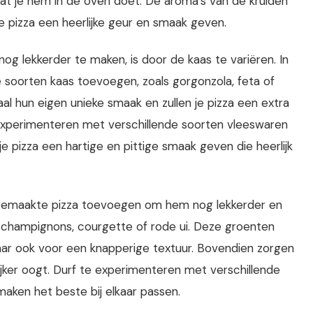
at je hem in de oven doet. De aroma's van de kruiden
je pizza een heerlijke geur en smaak geven.
g lekkerder te maken, is door de kaas te variëren. In
e soorten kaas toevoegen, zoals gorgonzola, feta of
 hun eigen unieke smaak en zullen je pizza een extra
experimenteren met verschillende soorten vleeswaren
je pizza een hartige en pittige smaak geven die heerlijk
elfgemaakte pizza toevoegen om hem nog lekkerder en
, champignons, courgette of rode ui. Deze groenten
maar ook voor een knapperige textuur. Bovendien zorgen
elijker oogt. Durf te experimenteren met verschillende
aken het beste bij elkaar passen.