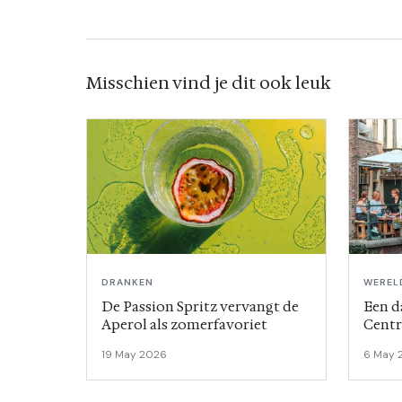
Misschien vind je dit ook leuk
DRANKEN
WEREL
De Passion Spritz vervangt de
Een d
Aperol als zomerfavoriet
Centr
drink
19 May 2026
6 May 
Weter