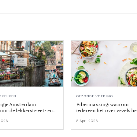
DKEUKEN
GEZONDE VOEDING
agje Amsterdam
Fibermaxxing: waarom
um: de lekkerste eet- en
iedereen het over vezels he
tips rond de
2026
8 April 2026
ingstraat