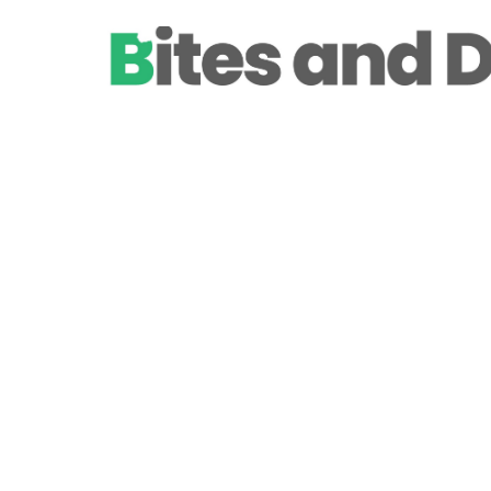
BAKKEN
Hoe maak je zelf
nog lekkerder?