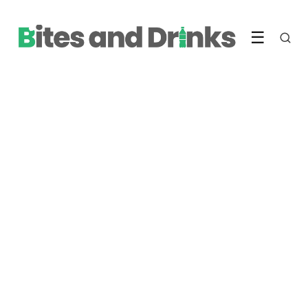
☰
DRANKEN
Hoe maak je de perfecte
smoothie?
2 November 2023
·
3 min leestijd