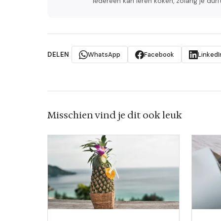
iedereen kan leren koken, zolang je dur
DELEN
WhatsApp
Facebook
LinkedI
Misschien vind je dit ook leuk