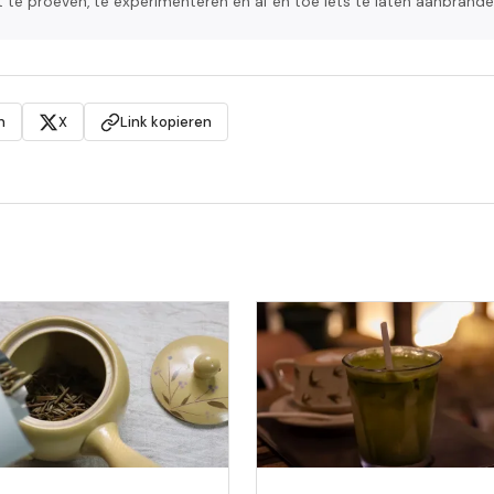
ft te proeven, te experimenteren en af en toe iets te laten aanbrande
n
X
Link kopieren