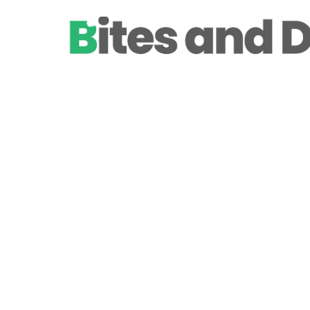
BAKKEN
Zelf koekjes bak
en lekker