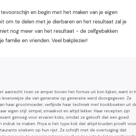
 tevoorschijn en begin met het maken van je eigen
eit om te delen met je dierbaren en het resultaat zal je
niet nog meer van het resultaat - de zelfgebakken
je familie en vrienden. Veel bakplezier!
het aanrecht toen ze amper boven het fornuis uit kon kijken, want in 
 levenswijze die van generatie op generatie werd doorgegeven. Ze
van haar grootmoeder, verfijnde haar techniek met kookboeken uit d
aar eigen stijl: simpel, smaakvol en altijd lekker. Haar recepten zijn
essant genoeg voor ervaren koks, omdat ze gelooft dat een goed
m indruk te maken. Priya is het type kok dat altijd kruiden proeft voo
taurants stiekem op hun rijst. Ze schrijft met de overtuiging dat