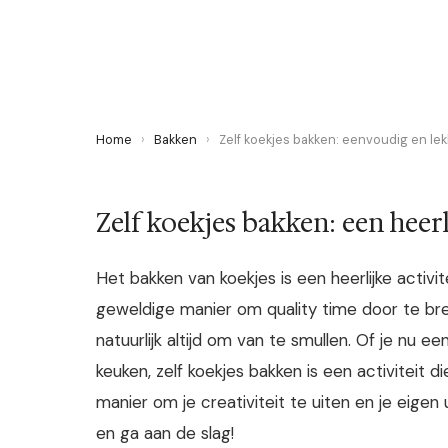
2 November 2023
·
3 min leestijd
Home
›
Bakken
›
Zelf koekjes bakken: eenvoudig en lek
Zelf koekjes bakken: een heerl
Het bakken van koekjes is een heerlijke activi
geweldige manier om quality time door te bren
natuurlijk altijd om van te smullen. Of je nu 
keuken, zelf koekjes bakken is een activiteit 
manier om je creativiteit te uiten en je eigen
en ga aan de slag!