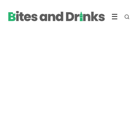
☰
GEZONDE VOEDING
De gezondheidsvoordelen
van vis en hoe het te
bereiden
2 November 2023
·
3 min leestijd