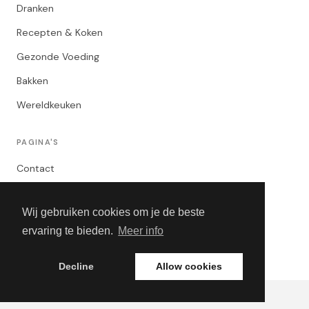
Dranken
Recepten & Koken
Gezonde Voeding
Bakken
Wereldkeuken
PAGINA'S
Contact
Privacybeleid
Wij gebruiken cookies om je de beste
Algemene Voorwaarden
ervaring te bieden.
Meer info
Adverteren
Decline
Allow cookies
© 2026 Bites & Drinks. Alle rechten voorbehouden.